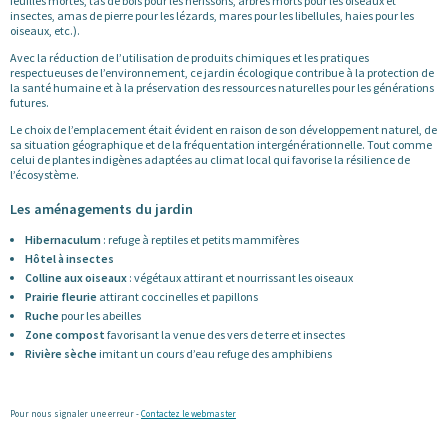
feuilles mortes, tas de bois pour les hérissons, arbres morts pour les oiseaux et
insectes, amas de pierre pour les lézards, mares pour les libellules, haies pour les
oiseaux, etc.).
Avec la réduction de l’utilisation de produits chimiques et les pratiques
respectueuses de l’environnement, ce jardin écologique contribue à la protection de
la santé humaine et à la préservation des ressources naturelles pour les générations
futures.
Le choix de l’emplacement était évident en raison de son développement naturel, de
sa situation géographique et de la fréquentation intergénérationnelle. Tout comme
celui de plantes indigènes adaptées au climat local qui favorise la résilience de
l’écosystème.
Les aménagements du jardin
Hibernaculum
: refuge à reptiles et petits mammifères
Hôtel à insectes
Colline aux oiseaux
: végétaux attirant et nourrissant les oiseaux
Prairie fleurie
attirant coccinelles et papillons
Ruche
pour les abeilles
Zone compost
favorisant la venue des vers de terre et insectes
Rivière sèche
imitant un cours d’eau refuge des amphibiens
Pour nous signaler une erreur -
Contactez le webmaster