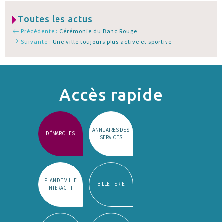
Toutes les actus
Précédente :
Cérémonie du Banc Rouge
Suivante :
Une ville toujours plus active et sportive
Accès rapide
ANNUAIRES DES
DÉMARCHES
SERVICES
PLAN DE VILLE
BILLETTERIE
INTERACTIF