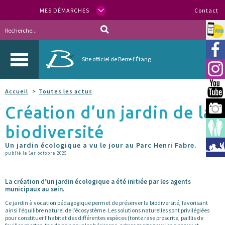
MES DÉMARCHES
Contact
Allo
Vill
Site officiel de Berre l'Étang
Inst
You
Accueil
Toutes les actus
Création d’un jardin de la
Berr
biodiversité
Espa
Un jardin écologique a vu le jour au Parc Henri Fabre.
Méd
publié le 1er octobre 2025
La création d’un jardin écologique a été initiée par les agents
municipaux au sein.
Ce jardin à vocation pédagogique permet de préserver la biodiversité, favorisant
ainsi l’équilibre naturel de l’écosystème. Les solutions naturelles sont privilégiées
pour constituer l’habitat des différentes espèces (tonte rase proscrite, paillis de