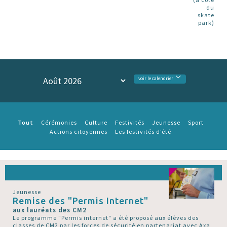
du
skate
park)
voir le calendrier
Tout
Cérémonies
Culture
Festivités
Jeunesse
Sport
Actions citoyennes
Les festivités d’été
Jeunesse
Remise des "Permis Internet"
aux lauréats des CM2
Le programme "Permis internet" a été proposé aux élèves des
classes de CM2 par les forces de sécurité en partenariat avec Axa