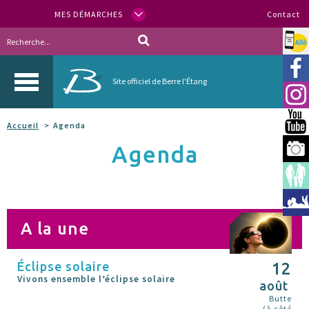
MES DÉMARCHES
Contact
Allo
Vill
Site officiel de Berre l'Étang
Inst
You
Accueil
Agenda
Agenda
Berr
Espa
Méd
A la une
Éclipse solaire
12
Vivons ensemble l’éclipse solaire
août
Butte
(à côté