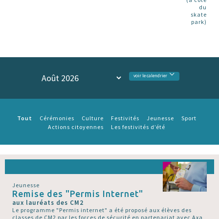
du
skate
park)
voir le calendrier
Tout
Cérémonies
Culture
Festivités
Jeunesse
Sport
Actions citoyennes
Les festivités d’été
Jeunesse
Remise des "Permis Internet"
aux lauréats des CM2
Le programme "Permis internet" a été proposé aux élèves des
classes de CM2 par les forces de sécurité en partenariat avec Axa