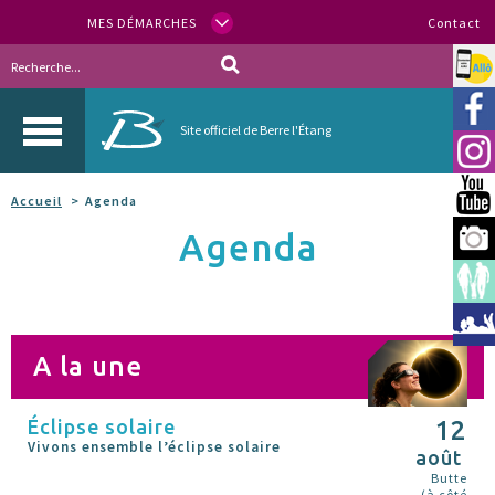
MES DÉMARCHES
Contact
Allo
Vill
Site officiel de Berre l'Étang
Inst
You
Accueil
Agenda
Agenda
Berr
Espa
Méd
A la une
Éclipse solaire
12
Vivons ensemble l’éclipse solaire
août
Butte
(à côté