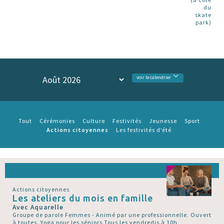
du
skate
park)
voir le calendrier
Tout
Cérémonies
Culture
Festivités
Jeunesse
Sport
Actions citoyennes
Les festivités d’été
Actions citoyennes
Les ateliers du mois en famille
Avec Aquarelle
Groupe de parole Femmes - Animé par une professionnelle. Ouvert
à toutes. Yoga pour les séniors Tous les vendredis à 10h