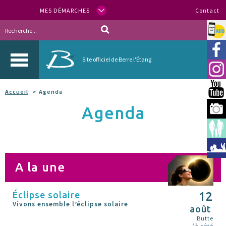
MES DÉMARCHES
Contact
Allo
Vill
Site officiel de Berre l'Étang
Inst
You
Accueil
Agenda
Agenda
Berr
Espa
Méd
A la une
Éclipse solaire
12
Vivons ensemble l’éclipse solaire
août
Butte
(à côté