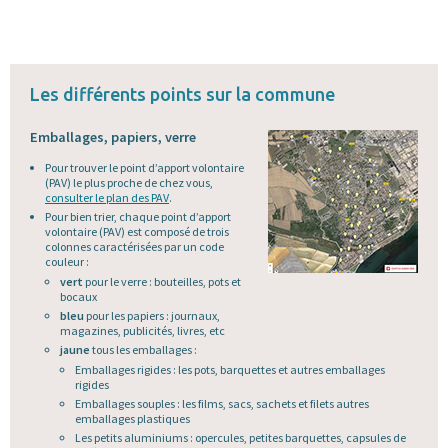
Les différents points sur la commune
Emballages, papiers, verre
Pour trouver le point d’apport volontaire
(PAV) le plus proche de chez vous,
consulter le plan des PAV
.
Pour bien trier, chaque point d’apport
volontaire (PAV) est composé de trois
colonnes caractérisées par un code
couleur :
vert
pour le verre : bouteilles, pots et
bocaux
bleu
pour les papiers : journaux,
magazines, publicités, livres, etc
jaune
tous les emballages :
Emballages rigides : les pots, barquettes et autres emballages
rigides
Emballages souples : les films, sacs, sachets et filets autres
emballages plastiques
Les petits aluminiums : opercules, petites barquettes, capsules de