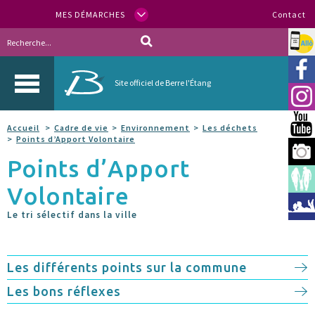
MES DÉMARCHES
Contact
Allo
Vill
Site officiel de Berre l'Étang
Inst
You
Accueil
Cadre de vie
Environnement
Les déchets
Points d’Apport Volontaire
Berr
Points d’Apport
Espa
Volontaire
Méd
Le tri sélectif dans la ville
Les différents points sur la commune
Les bons réflexes