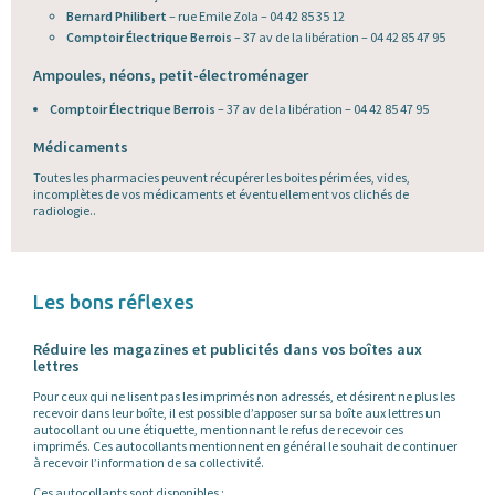
Bernard Philibert
– rue Emile Zola – 04 42 85 35 12
Comptoir Électrique Berrois
– 37 av de la libération – 04 42 85 47 95
Ampoules, néons, petit-électroménager
Comptoir Électrique Berrois
– 37 av de la libération – 04 42 85 47 95
Médicaments
Toutes les pharmacies peuvent récupérer les boites périmées, vides,
incomplètes de vos médicaments et éventuellement vos clichés de
radiologie..
Les bons réflexes
Réduire les magazines et publicités dans vos boîtes aux
lettres
Pour ceux qui ne lisent pas les imprimés non adressés, et désirent ne plus les
recevoir dans leur boîte, il est possible d’apposer sur sa boîte aux lettres un
autocollant ou une étiquette, mentionnant le refus de recevoir ces
imprimés. Ces autocollants mentionnent en général le souhait de continuer
à recevoir l’information de sa collectivité.
Ces autocollants sont disponibles :