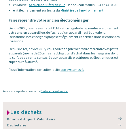
en Mairie -
Accueil de l’Hôtel de ville
– Place Jean Moulin – 04 42 74 93 00
en téléchargement sur le site du
Ministère de l’environnement
Faire reprendre votre ancien électroménager
Depuis 2006, les magasins ont l’obligation légale de reprendre gratuitement
votre ancien appareil lors de l’achat d’un appareil neuf équivalent.
De nombreuses enseignes proposent également ce service dans le cadre des
livraisons.
Depuis le 1er janvier 2015, vous pouvez également faire reprendre vos petits
appareils (moins de 25cm) sans obligation d’achat dans les magasins dont
la surface de vente consacrée aux appareils électriques et électroniques est
supérieure à 400m².
Plus d’information, consulter le site
eco-systemes.fr.
Pour nous signaler une erreur -
Contactez le webmaster
Les déchets
Points d’Apport Volontaire
Déchèterie