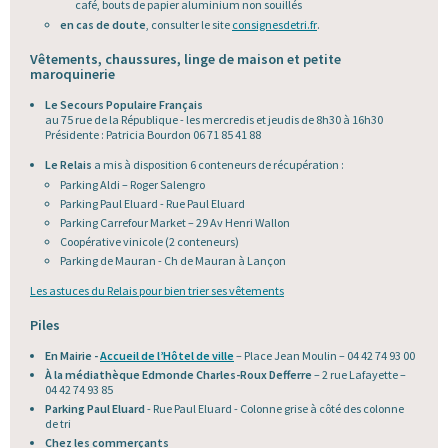
café, bouts de papier aluminium non souillés
en cas de doute
, consulter le site
consignesdetri.fr
.
Vêtements, chaussures, linge de maison et petite
maroquinerie
Le Secours Populaire Français
au 75 rue de la République - les mercredis et jeudis de 8h30 à 16h30
Présidente : Patricia Bourdon 06 71 85 41 88
Le Relais
a mis à disposition 6 conteneurs de récupération :
Parking Aldi – Roger Salengro
Parking Paul Eluard - Rue Paul Eluard
Parking Carrefour Market – 29 Av Henri Wallon
Coopérative vinicole (2 conteneurs)
Parking de Mauran - Ch de Mauran à Lançon
Les astuces du Relais pour bien trier ses vêtements
Piles
En Mairie -
Accueil de l’Hôtel de ville
– Place Jean Moulin – 04 42 74 93 00
À la médiathèque Edmonde Charles-Roux Defferre
– 2 rue Lafayette –
04 42 74 93 85
Parking Paul Eluard
- Rue Paul Eluard - Colonne grise à côté des colonne
de tri
Chez les commerçants